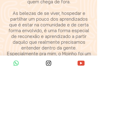
quem chega de fora.
As belezas de se viver, hospedar e
partilhar um pouco dos aprendizados
que é estar na comunidade e de certa
forma envolvido, é uma forma especial
de reconexão e aprendizado a partir
daquilo que realmente precisamos
entender dentro da gente.
Especialmente pra mim, o Moinho foi um
espaço de acolhimento, entendimento e
reconexão e sem querer me motivou a
seguir em frente, acreditar, pois tudo é
ciclico na vida.
Entre grande pessoas que carregam em
suas costas os saberes de uma vida em
volta da natureza e seus benefícios à
diversas experiências pessoais, o
povoado do Moinho se destaca pela
energia de acolhimento, colo,
aprendizado, e carinho. Cercado de rios,
o fácil acesso aos poços e rios nos
permite sermos livres na interação com